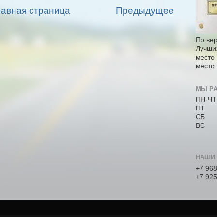
лавная страница
Предыдущее
По ве
Лучши
место 
место 
МЫ РА
ПН-Ч
ПТ
СБ
ВС
НАШИ
+7 968
+7 925